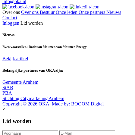
info@oka.nl
Over ons
Over ons
Bestuur
Onze leden
Onze partners
Nieuws
Contact
Inloggen
Lid worden
Nieuws
Even voorstellen: Radouan Moumen van Moumen Energy
Bekijk artikel
Belangrijke partners van OKA zijn:
Gemeente Arnhem
StAB
PBA
Stichting Citymarketing Arnhem
Copyright © 2026 OKA. Made by: BOOOM Digital
×
Lid worden