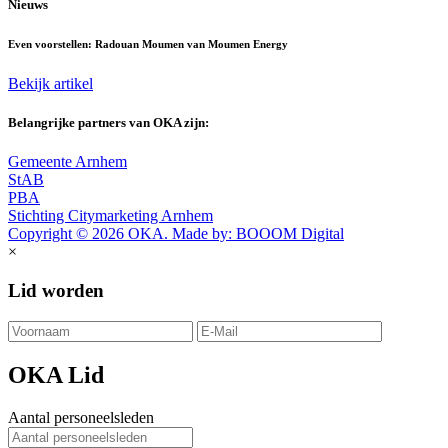
Nieuws
Even voorstellen: Radouan Moumen van Moumen Energy
Bekijk artikel
Belangrijke partners van OKA zijn:
Gemeente Arnhem
StAB
PBA
Stichting Citymarketing Arnhem
Copyright © 2026 OKA. Made by: BOOOM Digital
×
Lid worden
OKA Lid
Aantal personeelsleden